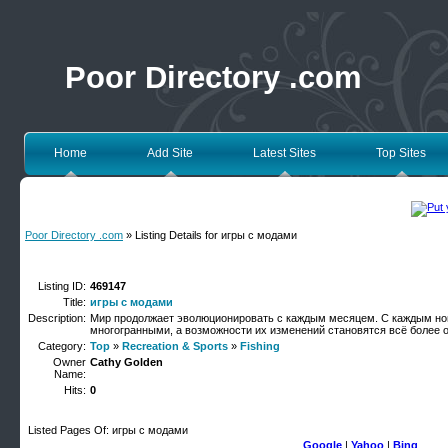
Poor Directory .com
Home
Add Site
Latest Sites
Top Sites
Poor Directory .com
» Listing Details for игры с модами
Listing ID:
469147
Title:
игры с модами
Description:
Мир продолжает эволюционировать с каждым месяцем. С каждым но
многогранными, а возможности их изменений становятся всё более 
Category:
Top
»
Recreation & Sports
»
Fishing
Owner
Cathy Golden
Name:
Hits:
0
Listed Pages Of: игры с модами
Google
|
Yahoo
|
Bing