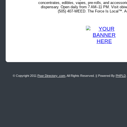
concentrates, edibles, vapes, pre-rolls, and accessor
dispensary. Open daily from 7 AM–11 PM. Visit obiw
(505) 407-WEED. The Force Is Local™. Ad
© Copyright 2011
Poor Directory .com
, All Rights Reserved. || Powered By
PHPLD